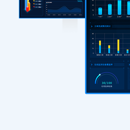
完整的设
设备全生命周期管理将设备各阶段的数据汇总统一，保
点检、在线发现异常数
办理工作票、制定检修计划，仅通过