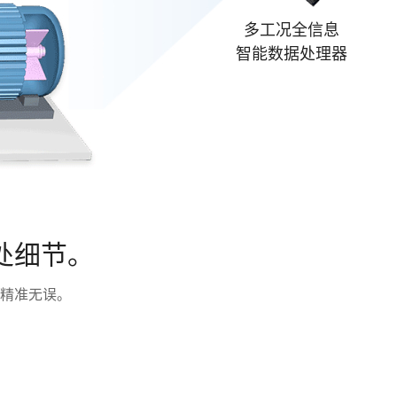
候监护。
多工况全信息
智能数据处理器
强大的边缘计算能力。
处细节。
精准无误。
密。