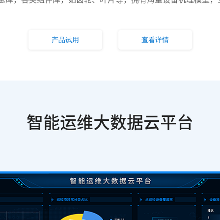
注，支持阶次、特征值等数据，融合顶级专家智慧，让每一张图
产品试用
查看详情
智能运维大数据云平台