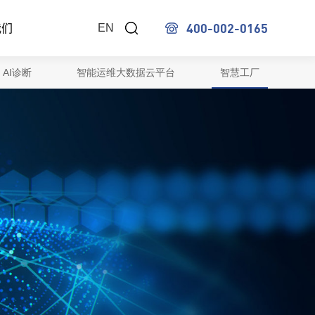
400-002-0165
EN
我们
AI诊断
智能运维大数据云平台
智慧工厂