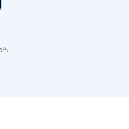
资产。
景。
断。