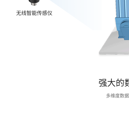
全息智
无线智能传感仪
高速边缘计算网关，
强大的
多维度数据
实