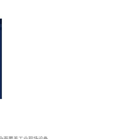
结论。
行推理，一键得到可能的部件级诊断结论。
。
，全面覆盖工业现场设备。
图谱都在这里。