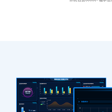
专业多维图谱标