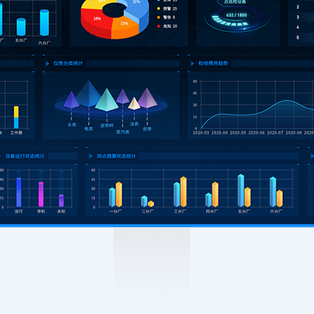
备履历，让设备全生命周期数据
证设备各阶段数据的完整性。自建库存管理支持检修、润滑过程
据后，自动触发缺陷管理机制，
一个APP就可全部搞定。极简票据流程提升运维速度，确保每一