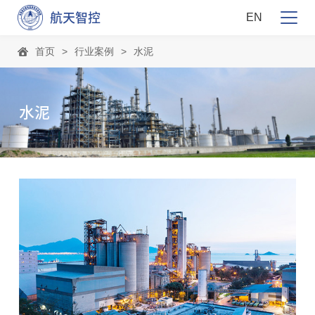
航天智控
EN
首页
>
行业案例
>
水泥
钢铁冶金
石油石化
煤炭煤化工
水泥
能源电力
水泥
轨道交通